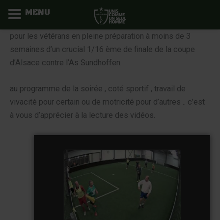
MENU
Aller
pour les vétérans en pleine préparation à moins de 3
au
semaines d’un crucial 1/16 ème de finale de la coupe
contenu
d’Alsace contre l’As Sundhoffen.
au programme de la soirée , coté sportif , travail de
vivacité pour certain ou de motricité pour d’autres .. c’est
à vous d’apprécier à la lecture des vidéos.
Sport Indoor Saison 2 Video
du 05 02 2016 à 21h45
watch video