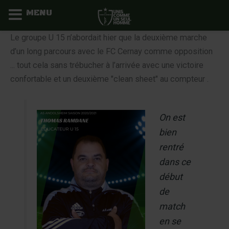
MENU
Aller
Le groupe U 15 n’abordait hier que la deuxième marche
au
d’un long parcours avec le FC Cernay comme opposition
contenu
... tout cela sans trébucher à l’arrivée avec une victoire
confortable et un deuxième "clean sheet" au compteur .
On est
bien
rentré
dans ce
début
de
match
en se