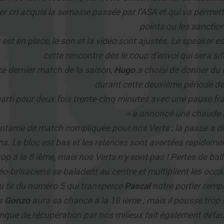
er cri acquis la semaine passée par l’ASA et qui va permet
points ou les sancti
 est en place, le son et la vidéo sont ajustés. Le speaker 
cette rencontre dès le coup d’envoi qui sera sif
ce dernier match de la saison,
Hugo
a choisi de donner du t
durant cette deuxième période d
parti pour deux fois trente-cinq minutes avec une pause f
» a annoncé une chaude 
ntame de match compliquée pour nos Verts ; la passe a dix d
ns. Le bloc est bas et les relances sont avortées rapideme
op à la 8 ième, mais nos Verts n’y sont pas ! Pertes de ball
éo-brisaciens se baladent au centre et multiplient les occ
u tir du numéro 5 qui transperce
Pascal
notre portier remp
s
Gonzo
aura sa chance à la 18 ième ; mais il pousse trop s
que de récupération par nos milieux fait également défaut 