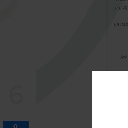
car
D
La cam
PS 
Partagez