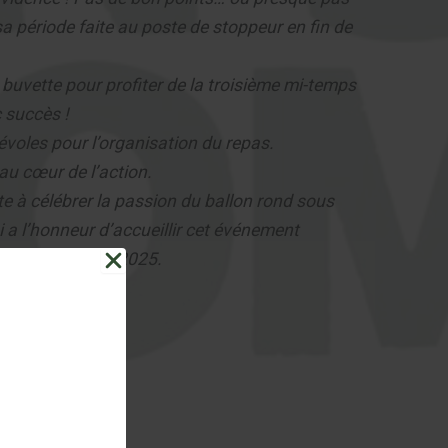
a période faite au poste de stoppeur en fin de
 buvette pour profiter de la troisième mi-temps
c succès !
évoles pour l’organisation du repas.
 au cœur de l’action.
ite à célébrer la passion du ballon rond sous
i a l’honneur d’accueillir cet événement
s
du 4 au 7 juin 2025.