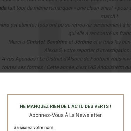
ada
fait tout de même remarquer « une clean sheet » pour s
match !
éra est éteinte ; tous ont pu se retrouver sereinement à la
qui elle a rencontré un fran
Merci à
Christel
,
Sandrine
et
Jérôme
et à tous les bén
Alexis S, votre reporter d’investigation
: A vos Agendas ! Le District d’Alsace de Football vous inv
toutes ses formes ! Cette année, c’est l’AS Andolsheim qu
incontournable qu’est le
Foot pour Tou
Alexis SAMPAIO
NE MANQUEZ RIEN DE L'ACTU DES VERTS !
Abonnez-Vous À La Newsletter