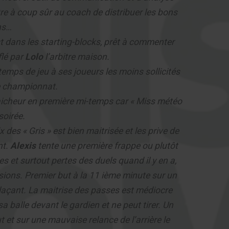
tre à coup sûr au coach de distribuer les bons
ons…
est dans les starting-blocks, prêt à commenter
flé par
Lolo
l’arbitre maison.
emps de jeu à ses joueurs les moins sollicités
e championnat.
raicheur en première mi-temps car « Miss météo
soirée.
es « Gris » est bien maitrisée et les prive de
nt.
Alexis
tente une première frappe ou plutôt
es et surtout pertes des duels quand il y en a,
asions. Premier but à la 11 ième minute sur un
laçant. La maitrise des passes est médiocre
a balle devant le gardien et ne peut tirer. Un
et sur une mauvaise relance de l’arrière le