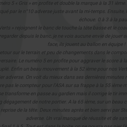
éro 5 « Gris » en profite et double la marque à la 31 ièm
ué par le n°10 adverse juste avant la mi-temps. Ensuite, 
échoue. 0 à 3 à la pa
Verts » rejoignent le banc de touche la tête basse et le coac
egarder depuis le banc, je ne vois aucune envie de jouer sur
face, ils jouent au ballon en équipe !
etour sur le terrain et peu de changements dans le compor
versaire. Le numéro 5 en profite pour aggraver le score à l
plé. Enfin un beau mouvement à la 52 ième pour nos Verts 
ier adverse. On voit du mieux dans ses dernières minutes m
re pas le compteur pour l’ASA sur sa frappe à la 55 ième 
se transforme en passe au gardien mais il corrige le tir i
g dégagement de notre portier. A la 65 ième, sur un beau c
 reprise de la tête. Deux minutes après et bien servi par St
adverse. Un vrai manque de réussite et de sang
 final 1 à 5. Tout est dans la boite, on ne pourra pas nier