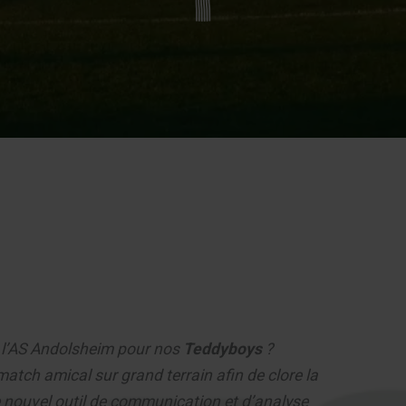
de l’AS Andolsheim pour nos
Teddyboys
?
atch amical sur grand terrain afin de clore la
e nouvel outil de communication et d’analyse