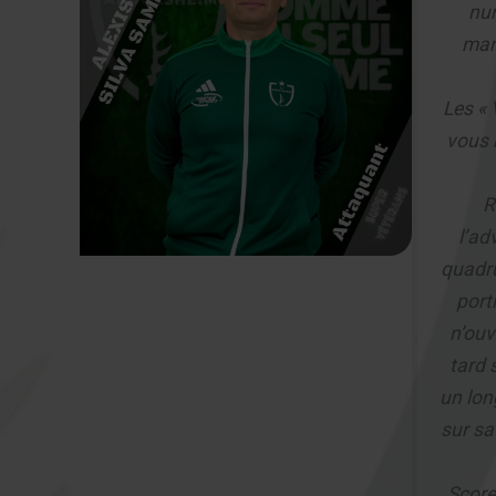
num
marq
Les « 
vous r
R
l’ad
quadru
port
n’ouv
tard 
un lon
sur sa
Score