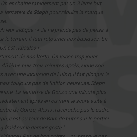
e. On enchaine rapidement par un 3 ième but
la tentative de
Steph
pour réduire la marque
use.
h leur indique : « Je ne prends pas de plaisir à
 le terrain. Il faut retourner aux basiques. En
 On est ridicules ».
tement de nos Verts. On laisse trop jouer
a 45 ième puis trois minutes après, signe son
avec une incursion de Luis qui fait plonger le
ais toujours pas de finition heureuse, Steph
minute. La tentative de Gonzo une minute plus
mmédiatement après en ouvrant le score suite à
entre de Gonzo, Alexis n’accroche pas le cadre
eph, c’est au tour de
Kam
de buter sur le portier
 froid sur le dernier geste !
 l’évidence ! Pas de bon points… ou presque pas