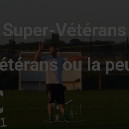
er
Super-Vétérans
térans ou la pe