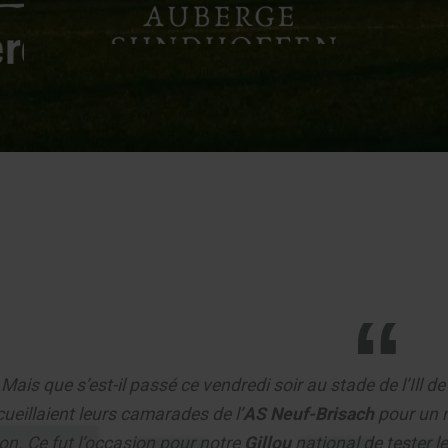
Mais que s’est-il passé ce vendredi soir au stade de l’Ill 
cueillaient leurs camarades de l’
AS Neuf-Brisach
pour un m
on. Ce fut l’occasion pour notre
Gillou
national de tester l