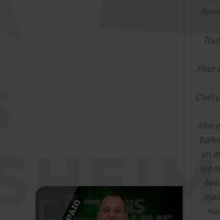
derni
Tout
Pour 
C’est 
Une e
ballo
un dr
les n
bea
mai
man