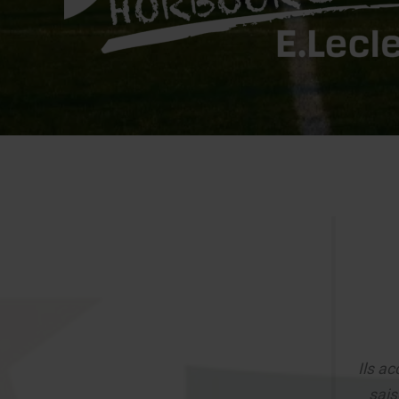
Ils ac
sais