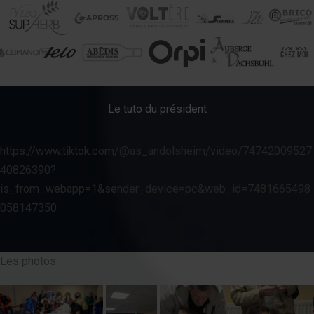
Le tuto du président
https://www.tiktok.com/@as_andolsheim/video/74742009527
40826390?
is_from_webapp=1&sender_device=pc&web_id=7481665498
058147350
Les photos