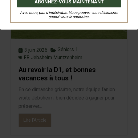
Avec nous, pas d’indésirable. Vous pouvez vous désinscrire
quand vous le souhaitez.
Séniors 1
3 juin 2026
FR Jebsheim Muntzenheim
Au revoir la D1, et bonnes
vacances à tous !
En ce dimanche grisâtre, notre équipe fanion
visite Jebsheim, bien décidée à gagner pour
préserver...
Lire l'Article