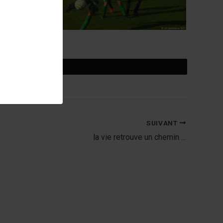
Tweetez
SUIVANT
la vie retrouve un chemin …