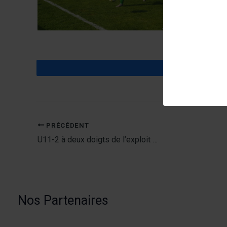
Partagez
PRÉCÉDENT
U11-2 à deux doigts de l’exploit …
Nos Partenaires