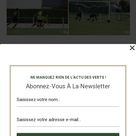
Partagez
Tweetez
NE MANQUEZ RIEN DE L'ACTU DES VERTS !
Abonnez-Vous À La Newsletter
PRÉCÉDENT
SUIVANT
Nos Partenaires