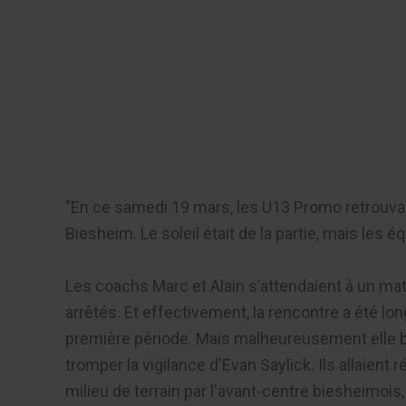
Aller
au
Recherch
contenu
Menu
"En ce samedi 19 mars, les U13 Promo retrouvaient
Biesheim. Le soleil était de la partie, mais les 
Les coachs Marc et Alain s’attendaient à un ma
arrêtés. Et effectivement, la rencontre a été lo
première période. Mais malheureusement elle but
tromper la vigilance d'Evan Saylick. Ils allaient
milieu de terrain par l'avant-centre biesheimois