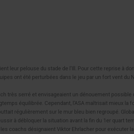
er
 leur pelouse du stade de l’Ill. Pour cette reprise à domic
équipes ont été perturbées dans le jeu par un fort vent du 
tch très serré et envisageaient un dénouement possible 
ngtemps équilibrée. Cependant, l’ASA maîtrisait mieux la f
tait régulièrement sur le mur bleu bien regroupé. Global
 réussir à débloquer la situation avant la fin du 1er quart 
, les coachs désignaient Viktor Ehrlacher pour exécuter l