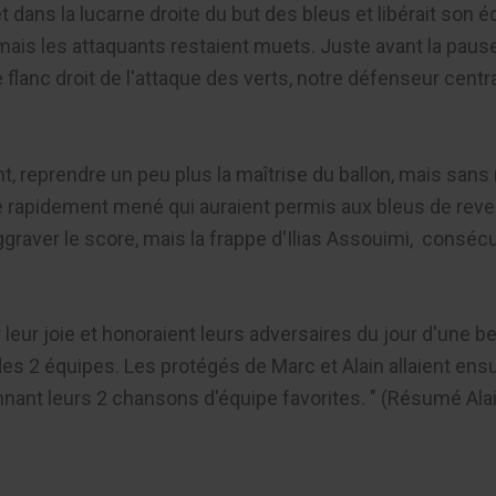
 et dans la lucarne droite du but des bleus et libérait son 
ais les attaquants restaient muets. Juste avant la pause, c'
flanc droit de l'attaque des verts, notre défenseur cent
nt, reprendre un peu plus la maîtrise du ballon, mais san
 rapidement mené qui auraient permis aux bleus de revenir
aggraver le score, mais la frappe d'Ilias Assouimi, consé
ter leur joie et honoraient leurs adversaires du jour d'une 
des 2 équipes. Les protégés de Marc et Alain allaient en
nnant leurs 2 chansons d'équipe favorites. " (Résumé Alai