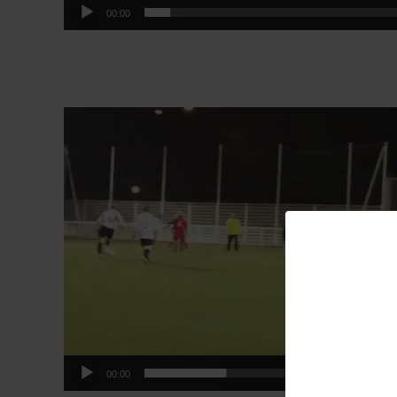
00:00
Lecteur
vidéo
00:00