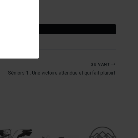
Tweetez
SUIVANT
Séniors 1 : Une victoire attendue et qui fait plaisir!