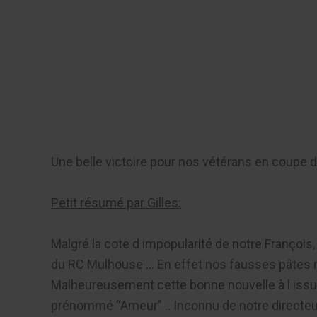
Aller
au
Recherch
contenu
Menu
Une belle victoire pour nos vétérans en coupe d
Petit résumé par Gilles:
Malgré la cote d impopularité de notre François,
du RC Mulhouse … En effet nos fausses pâtes mar
Malheureusement cette bonne nouvelle à l issue
prénommé “Ameur” .. Inconnu de notre directeur