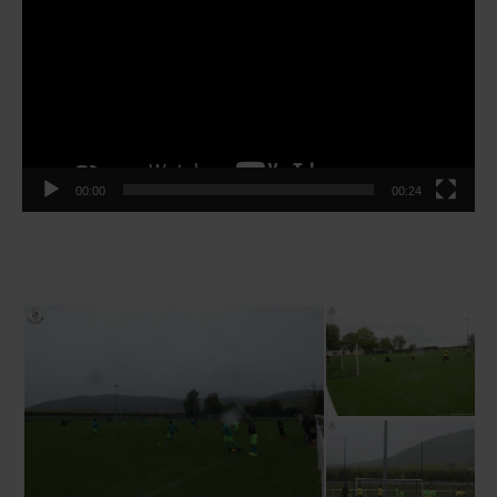
vidéo
00:00
00:24