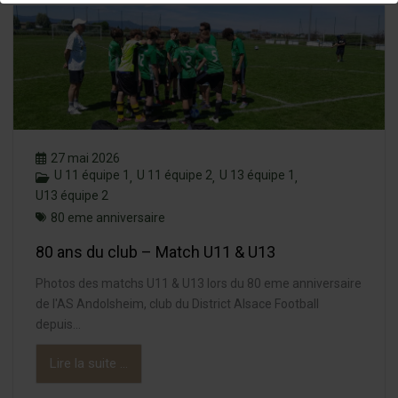
27 mai 2026
U 11 équipe 1
U 11 équipe 2
U 13 équipe 1
,
,
,
U13 équipe 2
80 eme anniversaire
80 ans du club – Match U11 & U13
Photos des matchs U11 & U13 lors du 80 eme anniversaire
de l'AS Andolsheim, club du District Alsace Football
depuis...
Lire la suite ...