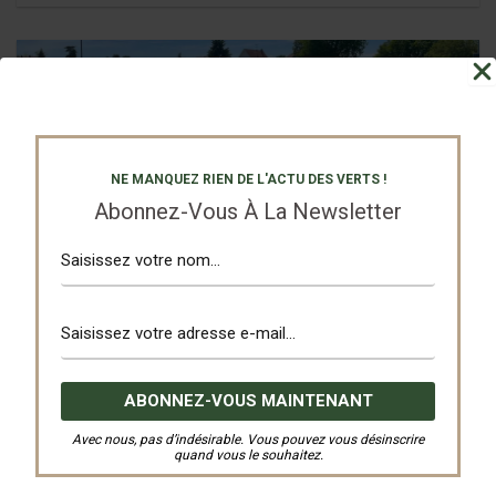
NE MANQUEZ RIEN DE L'ACTU DES VERTS !
Abonnez-Vous À La Newsletter
U 15 équipe 1
27 mai 2026
80 eme anniversaire
,
FR Jebsheim Muntzenheim
80 ans du club – Match U15
Photos du match U15 lors du 80 eme anniversaire de l'AS
Andolsheim, club du District Alsace Football depuis 1946...
Lire la suite ...
Avec nous, pas d’indésirable. Vous pouvez vous désinscrire
quand vous le souhaitez.