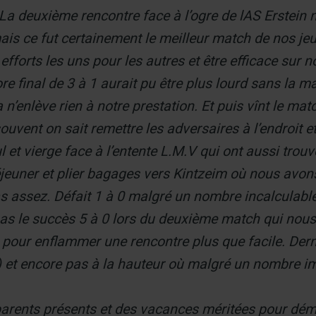
. La deuxième rencontre face à l’ogre de lAS Erstei
is ce fut certainement le meilleur match de nos jeu
 efforts les uns pour les autres et être efficace sur 
ore final de 3 à 1 aurait pu être plus lourd sans l
 n’enlève rien à notre prestation. Et puis vînt le ma
vent on sait remettre les adversaires à l’endroit e
 et vierge face à l’entente L.M.V qui ont aussi trouv
jeuner et plier bagages vers Kintzeim où nous avons 
 assez. Défait 1 à 0 malgré un nombre incalculabl
pas le succès 5 à 0 lors du deuxième match qui nous
our enflammer une rencontre plus que facile. Derni
t encore pas à la hauteur où malgré un nombre impo
parents présents et des vacances méritées pour dé