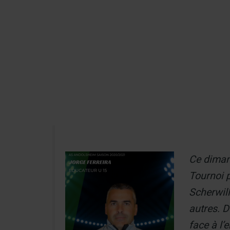
Aller
au
Recherch
contenu
Menu
Ce diman
Tournoi p
Scherwill
autres. D
face à l