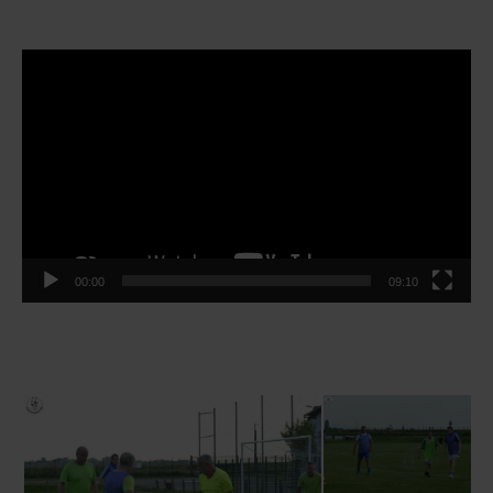
Lecteur
vidéo
00:00
09:10