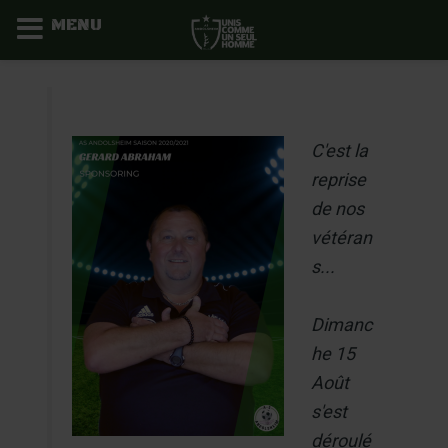
MENU
Aller
au
contenu
C'est la
reprise
de nos
vétéran
s...
Dimanc
he 15
Août
s'est
déroulé