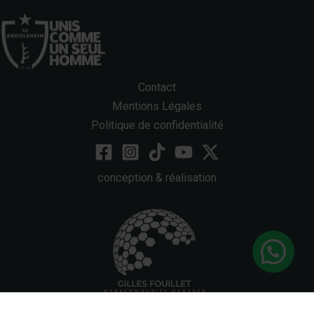
Contact
Mentions Légales
Politique de confidentialité
conception & réalisation
Bonjour, une question ?