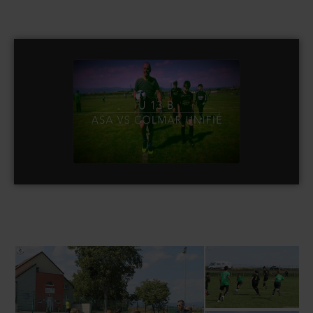
U13B ASA vs Colmar Unifié
watch video