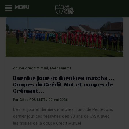
MENU
Aller
au
contenu
,
coupe crédit mutuel
Evénements
Dernier jour et derniers matchs …
Coupes du Crédit Mut et coupes de
Crémant…
Par
Gilles FOUILLET
/
29 mai 2026
Dernier jour et derniers matches. Lundi de Pentecôte,
dernier jour des festivités des 80 ans de l’ASA avec
les finales de la coupe Credit Mutuel