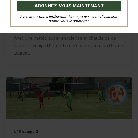
,
U 11 équipe 1
U13 équipe 2
Avec nous, pas d’indésirable. Vous pouvez vous désinscrire
Match fratricide …
quand vous le souhaitez.
Par
Gilles FOUILLET
/
5 juin 2022
Avec une météo super ensoleillée et chaude de ce
samedi, l’équipe U11 de Tom s’est mesurée au U12 de
Laurent.
U13 équipe 2