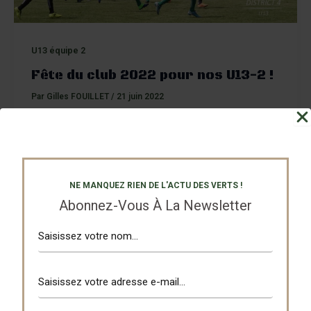
U13 équipe 2
Fête du club 2022 pour nos U13-2 !
Par
Gilles FOUILLET
/
21 juin 2022
Ce samedi se tenait sur les terrains d’Andolsheim la
fête du club qui a clôturé cette saison 2021-2022. Au
programme
NE MANQUEZ RIEN DE L'ACTU DES VERTS !
Abonnez-Vous À La Newsletter