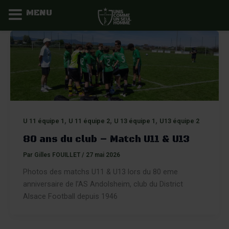
MENU
Aller
au
contenu
,
,
,
U 11 équipe 1
U 11 équipe 2
U 13 équipe 1
U13 équipe 2
80 ans du club – Match U11 & U13
Par
Gilles FOUILLET
/
27 mai 2026
Photos des matchs U11 & U13 lors du 80 eme
anniversaire de l’AS Andolsheim, club du District
Alsace Football depuis 1946