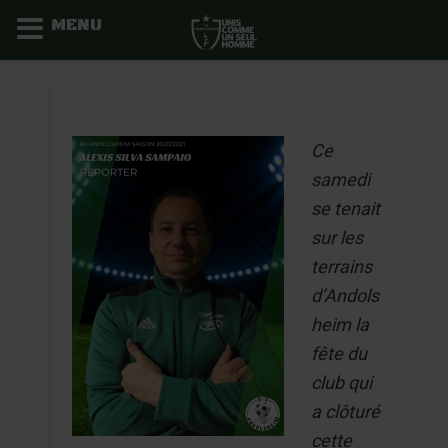
MENU
Aller
au
contenu
Ce
samedi
se tenait
sur les
terrains
d’Andols
heim la
fête du
club qui
a clôturé
cette