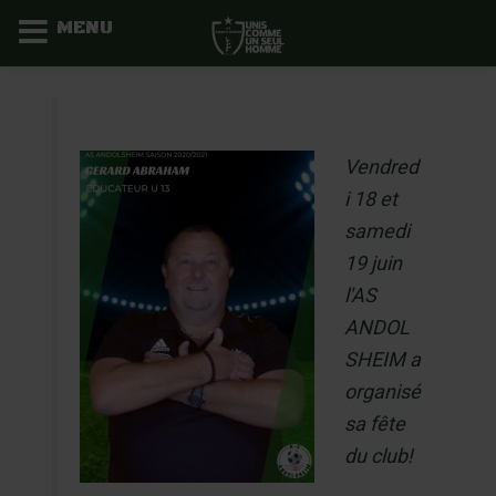
MENU
Aller
au
contenu
Vendred
i 18 et
samedi
19 juin
l'AS
ANDOL
SHEIM a
organisé
sa fête
du club!