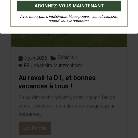
Avec nous, pas d’indésirable. Vous pouvez vous désinscrire
quand vous le souhaitez.
Séniors 1
3 juin 2026
FR Jebsheim Muntzenheim
Au revoir la D1, et bonnes
vacances à tous !
En ce dimanche grisâtre, notre équipe fanion
visite Jebsheim, bien décidée à gagner pour
préserver...
Lire l'Article