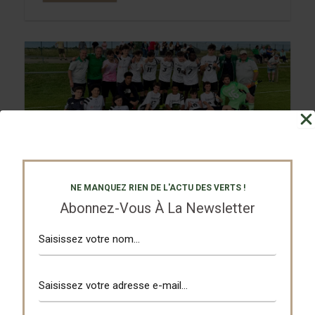
U 18 Equipe 1
8 juin 2026
EJHT Bitschwiller-lès-Thann
NE MANQUEZ RIEN DE L'ACTU DES VERTS !
En route pour les demies…
Abonnez-Vous À La Newsletter
Déjà assurés du titre de leur groupe en D2
depuis la dernière journée, nos U18...
Lire l'Article