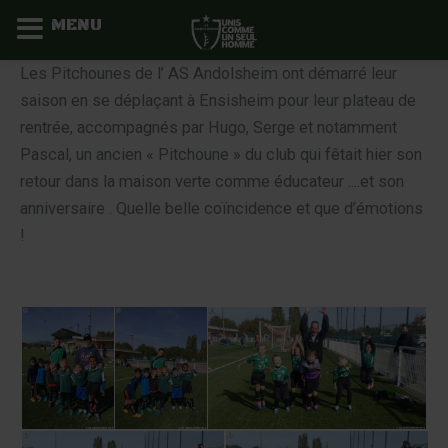
MENU
Aller
Les Pitchounes de l’ AS Andolsheim ont démarré leur
au
saison en se déplaçant à Ensisheim pour leur plateau de
contenu
rentrée, accompagnés par Hugo, Serge et notamment
Pascal, un ancien « Pitchoune » du club qui fêtait hier son
retour dans la maison verte comme éducateur ....et son
anniversaire . Quelle
belle coïncidence
et que d’émotions
!