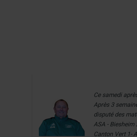
Aller
au
Recherch
contenu
Menu
Ce samedi après
Après 3 semaine
disputé des mat
ASA - Biesheim 2
Canton Vert 1- A