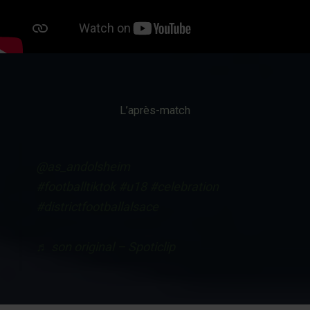
L’après-match
@as_andolsheim
#footballtiktok
#u18
#celebration
#districtfootballalsace
♬ son original – Spoticlip