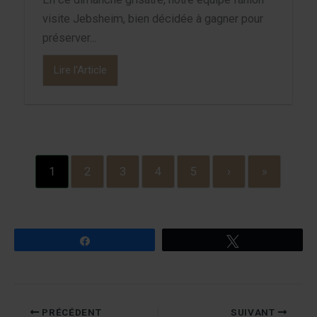
visite Jebsheim, bien décidée à gagner pour
préserver...
Lire l'Article
1
2
3
4
5
›
»
Partagez
Tweetez
PRÉCÉDENT
SUIVANT