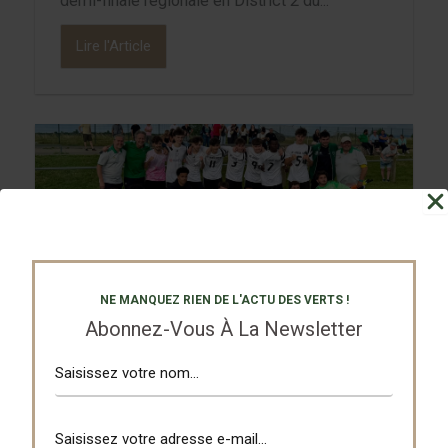
demi-finale régionale en District 2 du...
Lire l'Article
U 18 Equipe 1
8 juin 2026
NE MANQUEZ RIEN DE L'ACTU DES VERTS !
EJHT Bitschwiller-lès-Thann
Abonnez-Vous À La Newsletter
En route pour les demies…
Déjà assurés du titre de leur groupe en D2
depuis la dernière journée, nos U18...