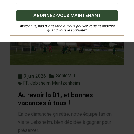
Lire l'Article
Avec nous, pas d’indésirable. Vous pouvez vous désinscrire
quand vous le souhaitez.
Séniors 1
3 juin 2026
FR Jebsheim Muntzenheim
Au revoir la D1, et bonnes
vacances à tous !
En ce dimanche grisâtre, notre équipe fanion
visite Jebsheim, bien décidée à gagner pour
préserver...