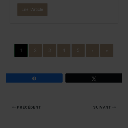
Lire l'Article
1
2
3
4
5
›
»
Partagez
Tweetez
PRÉCÉDENT
SUIVANT