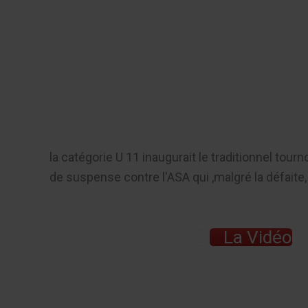
Aller
au
Recherch
contenu
Menu
la catégorie U 11 inaugurait le traditionnel tourn
de suspense contre l'ASA qui ,malgré la défaite, 
La Vidéo