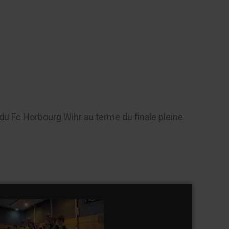
Contact
re du Fc Horbourg Wihr au terme du finale pleine
ournoi en salle ASA 2017