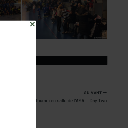
Tweetez
SUIVANT
Tournoi en salle de l’ASA … Day Two