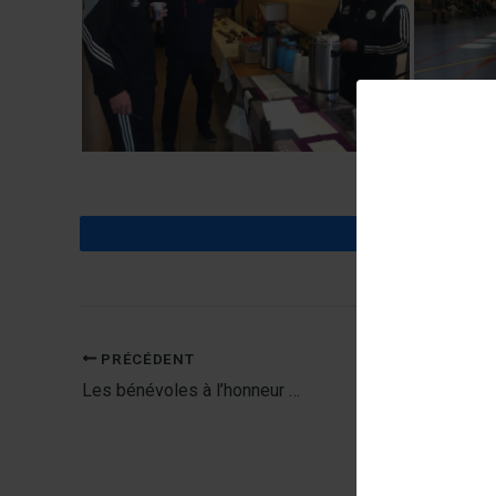
Partagez
PRÉCÉDENT
Les bénévoles à l’honneur …