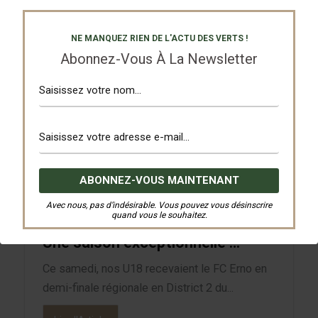
NE MANQUEZ RIEN DE L'ACTU DES VERTS !
Ces articles pourraient vous intéresser …
Abonnez-Vous À La Newsletter
U 18 Equipe 1
19 juin 2026
Avec nous, pas d’indésirable. Vous pouvez vous désinscrire
finale regionale
quand vous le souhaitez.
Une saison exceptionnelle …
Ce samedi, nos U18 recevaient le FC Erno en
demi-finale régionale en District 2 du...