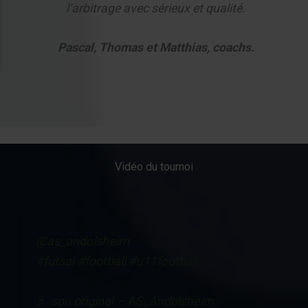
l’arbitrage avec sérieux et qualité.
Pascal, Thomas et Matthias, coachs.
Vidéo du tournoi
@as_andolsheim
#futsal
#football
#u11football
♬ son original – AS_Andolsheim