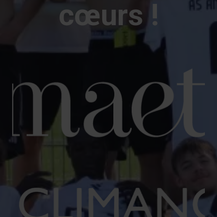
cœurs
!