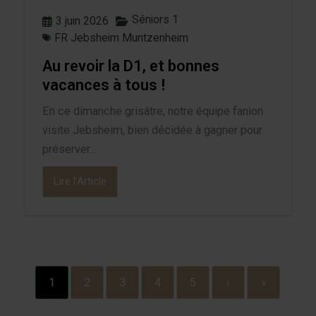
Séniors 1
3 juin 2026
FR Jebsheim Muntzenheim
Au revoir la D1, et bonnes
vacances à tous !
En ce dimanche grisâtre, notre équipe fanion
visite Jebsheim, bien décidée à gagner pour
préserver...
Lire l'Article
1
2
3
4
5
›
»