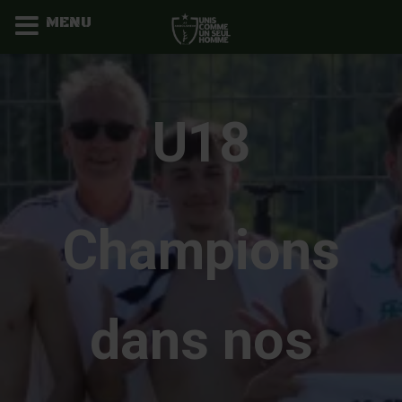
MENU
Aller
au
contenu
U18
Champions
dans nos