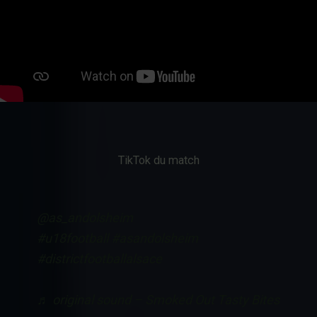
TikTok du match
@as_andolsheim
#u18football
#asandolsheim
#districtfootballalsace
♬ original sound – Smoked Out Tasty Bites