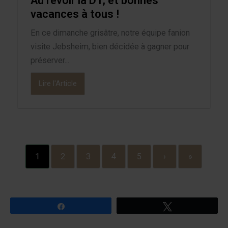
Au revoir la D1, et bonnes
vacances à tous !
En ce dimanche grisâtre, notre équipe fanion
visite Jebsheim, bien décidée à gagner pour
préserver...
Lire l'Article
1
2
3
4
5
›
»
Partagez
Tweetez