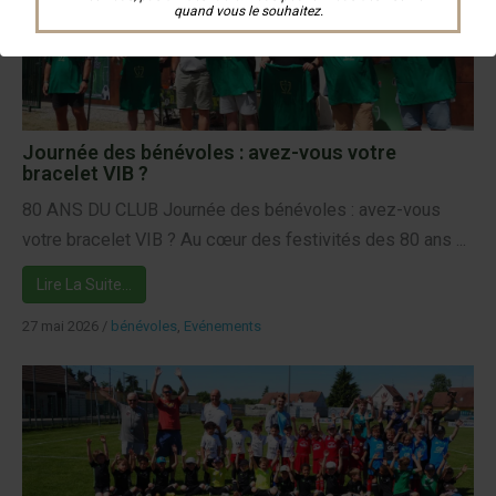
quand vous le souhaitez.
Journée des bénévoles : avez-vous votre
bracelet VIB ?
80 ANS DU CLUB Journée des bénévoles : avez-vous
votre bracelet VIB ? Au cœur des festivités des 80 ans ...
Lire La Suite…
27 mai 2026
/
bénévoles
,
Evénements