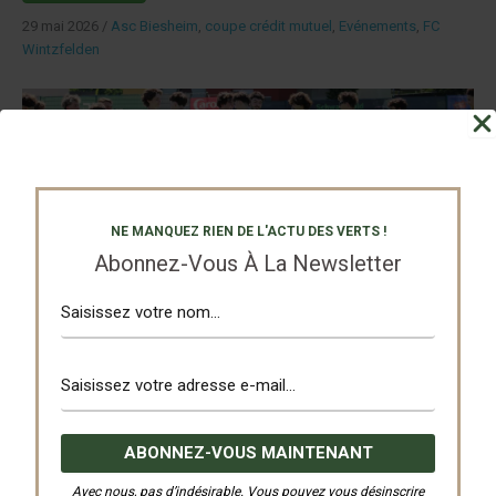
29 mai 2026
/
Asc Biesheim
,
coupe crédit mutuel
,
Evénements
,
FC
Wintzfelden
NE MANQUEZ RIEN DE L'ACTU DES VERTS !
U18, match de gala avant les saucisses ou match
Abonnez-Vous À La Newsletter
de préparation avant le munster ?
80 ans du club U18, match de gala avant les saucisses ou
match de préparation avant le munster ? Crédit ...
Lire La Suite…
29 mai 2026
/
80 eme anniversaire
,
U 18 Equipe 1
Avec nous, pas d’indésirable. Vous pouvez vous désinscrire