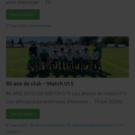
vous intéresser … 19 ...
Lire La Suite…
27 mai 2026
/
Evénements
80 ans du club – Match U15
80 ANS DU CLUB MATCH U15 Les photos du match U15
Ces articles pourraient vous intéresser … 19 juin 2026U ...
Lire La Suite…
27 mai 2026
/
80 eme anniversaire
,
FR Jebsheim Muntzenheim
,
U 15
équipe 1