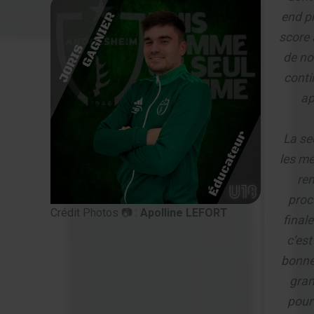
end pr
score 
de no
conti
ap
La se
les me
ren
proc
Crédit Photos 📷 :
Apolline LEFORT
final
c’est
bonne
gran
pour 