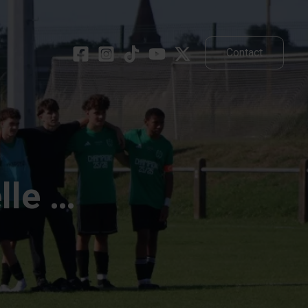
Contact
lle …