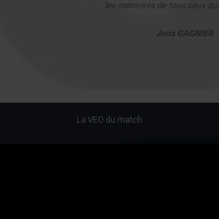
les mémoires de tous ceux qui 
Joris GAGNIER
La VEO du match