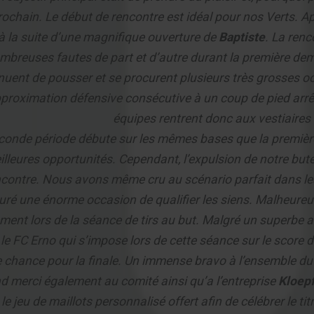
ochain. Le début de rencontre est idéal pour nos Verts. A
à la suite d’une magnifique ouverture de
Baptiste
. La renc
mbreuses fautes de part et d’autre durant la première dem
nuent de pousser et se procurent plusieurs très grosses oc
proximation défensive consécutive à un coup de pied arrêté
équipes rentrent donc aux vestiaires 
conde période débute sur les mêmes bases que la première 
illeures opportunités. Cependant, l’expulsion de notre buteur
contre. Nous avons même cru au scénario parfait dans les
uré une énorme occasion de qualifier les siens. Malheureus
ement lors de la séance de tirs au but. Malgré un superbe a
 le FC Erno qui s’impose lors de cette séance sur le score de
 chance pour la finale. Un immense bravo à l’ensemble du
d merci également au comité ainsi qu’a l’entreprise
Kloepf
le jeu de maillots personnalisé offert afin de célébrer le t