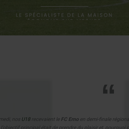
medi, nos
U18
recevaient le
FC Erno
en demi-finale région
l’objectif principal était de prendre du plaisir et, pourquoi