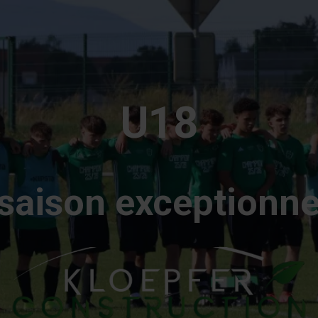
er
U18
saison exceptionne