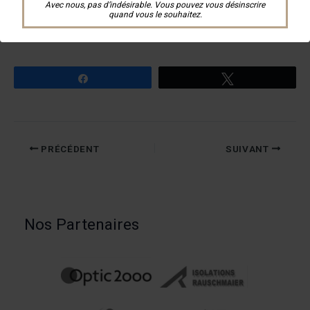
Avec nous, pas d’indésirable. Vous pouvez vous désinscrire
1
2
3
4
5
›
»
quand vous le souhaitez.
Partagez
Tweetez
PRÉCÉDENT
SUIVANT
Nos Partenaires