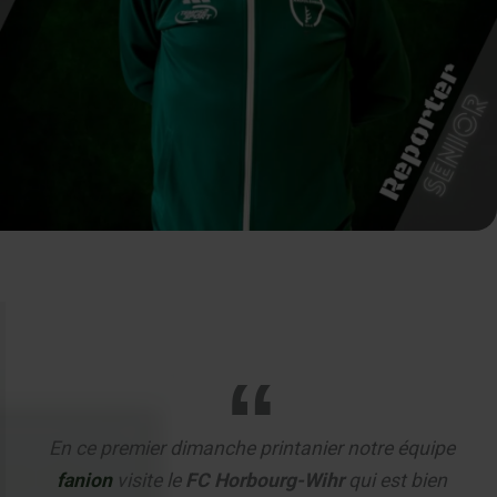
En ce premier dimanche printanier notre équipe
fanion
visite le
FC Horbourg-Wihr
qui est bien