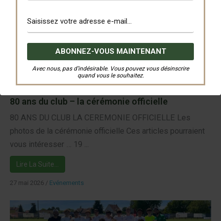
27 mai 2026
/
80 eme anniversaire
,
Evénements
Avec nous, pas d’indésirable. Vous pouvez vous désinscrire
quand vous le souhaitez.
80 ans du club – la cérémonie officielle
80 ANS DU CLUB LA CEREMONIE OFFICIELLE Les
photos de la cérémonie officielle Ces articles pourraient
vous intéresser … 19 ...
Lire La Suite…
27 mai 2026
/
Evénements