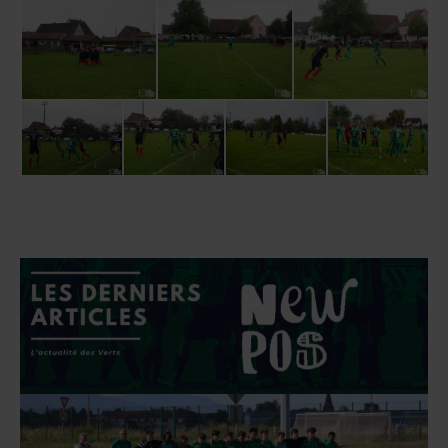
de tirs aux buts que l’équipe adverse : c’est
aussi simple que ça.
Les locaux se qualifient et l’ASA sort de la coupe
du crédit mutuel. Nous souhaitons bonne
continuation au coach local Michel HERSCHER,
bien connu à l’ASA puisqu’il coachait nos 18 il y
a peu. Bravo à l’USA ! Quant à l’ASA, il faut tirer
les leçons. A commencer par la première : Le
football ça consiste à marquer des buts, c’est
aussi simple que ça.
Marc, 150 ème reportage depuis 2016