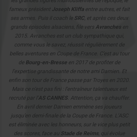
les grandes figures mulhousiennes de l’époque, le
fameux président
Joseph Kliffa
entre autres, et fait
ses armes. Puis il coach le
SRC
, et après ces deux
grands épisodes alsaciens, file vers
Avranches
en
2015. Avranches est un club sympathique qui,
comme vous le savez, réussit régulièrement de
belles aventures en Coupe de France. C’est au tour
de
Bourg-en-Bresse
en 2017 de profiter de
l’expertise grandissante de notre ami Damien. Et
enfin son tour de France passe par Troyes en 2020.
Mais ce n’est pas fini : l’entraîneur talentueux est
recruté par l’
AS CANNES
. Attention, ça va chauffer.
En avril dernier Damien emmène ses joueurs
jusqu’en demi-finale de la Coupe de France. L’ASC
est éliminée avec les honneurs, sur le vice plus petit
des scores, face au
Stade de Reims
, qui évolue