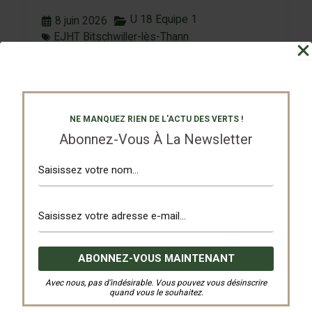
U 18 Equipe 1
8 juin 2026
EJHT Bitschwiller-lès-Thann
En route pour les demies…
Déjà assurés du titre de leur groupe en D2
depuis la dernière journée, nos U18...
NE MANQUEZ RIEN DE L'ACTU DES VERTS !
Abonnez-Vous À La Newsletter
Lire l'Article
Avec nous, pas d’indésirable. Vous pouvez vous désinscrire
quand vous le souhaitez.
Séniors 1
3 juin 2026