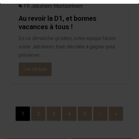
FR Jebsheim Muntzenheim
Au revoir la D1, et bonnes
vacances à tous !
En ce dimanche grisâtre, notre équipe fanion
visite Jebsheim, bien décidée à gagner pour
préserver...
Lire l'Article
1
2
3
4
5
›
»