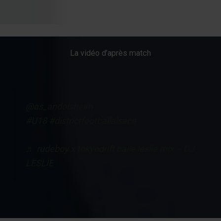
La vidéo d’après match
@as_andolsheim
#U18
#districtfootballalsace
♬ rudeboy x tokyodrift baile leslie mix – DJ
LESLIE