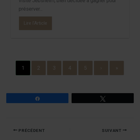
visite Jebsheim, bien décidée à gagner pour
préserver...
Lire l'Article
1
2
3
4
5
›
»
Partagez
Tweetez
PRÉCÉDENT
SUIVANT