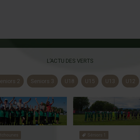
L’ACTU DES VERTS
eniors 2
Seniors 3
U18
U15
U13
U12
itchounes
Séniors 1