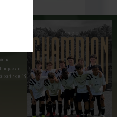
nique
chnique se
à partir de 19