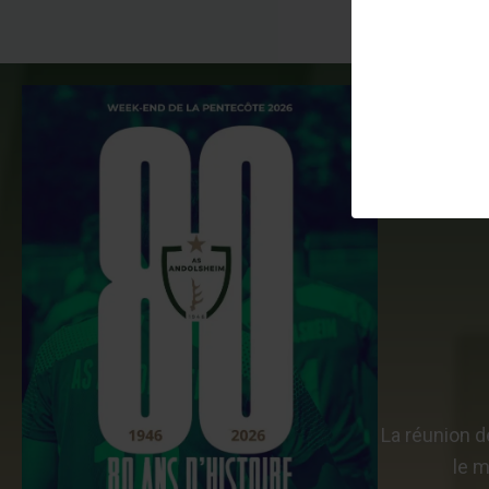
La proc
déroulera le
h au c
La réunion d
le m