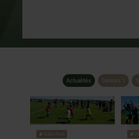
Actualités
Seniors 1
S
Baby-Foot
P