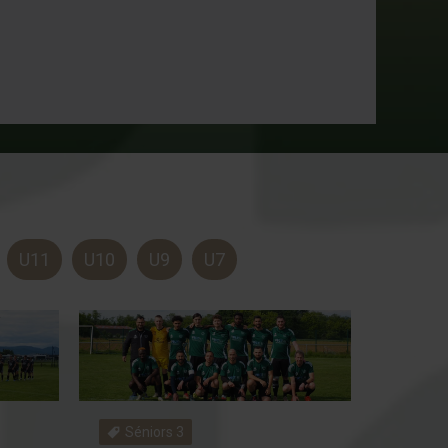
U11
U10
U9
U7
Séniors 3