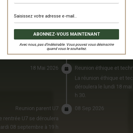
Reunion comité
08 Juin 2026
hain reunion du
comité
se
Avec nous, pas d’indésirable. Vous pouvez vous désinscrire
 lundi 08/06 à partir de 18
quand vous le souhaitez.
omplexe sportif de l’ASA.
18 Mai 2026
Reunion éthique et tech
La réunion éthique et te
déroulera le lundi 18 mai 
h 30.
Reunion parent U7
08 Sep 2026
e rentrée U7 se déroulera
ardi 08 septembre à 19 h