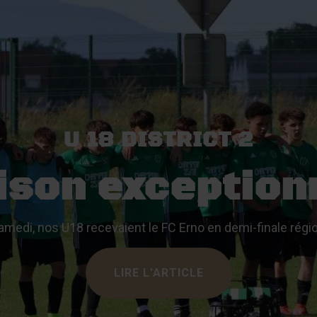
er
U 18 DISTRICT 2
ison exception
amedi, nos U18 recevaient le FC Erno en demi-finale régio
LIRE L'ARTICLE