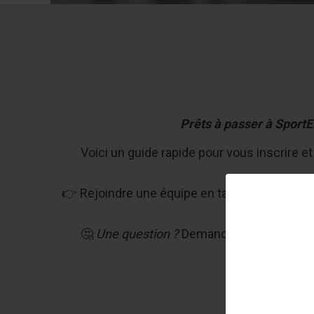
Prêts à passer à SportE
Voici un guide rapide pour vous inscrire et 
👉 Rejoindre une équipe
en tant que JOUEUR
JOUEUR
🤔
Une question ?
Demandez à votre coach