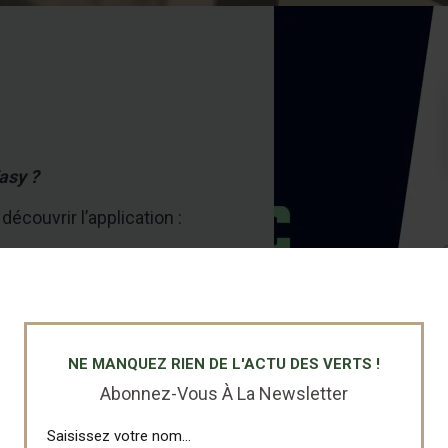
asy ?
découvrir l’application :
ou
en tant que PARENT DE
 ou à un responsable.”
NE MANQUEZ RIEN DE L'ACTU DES VERTS !
Abonnez-Vous À La Newsletter