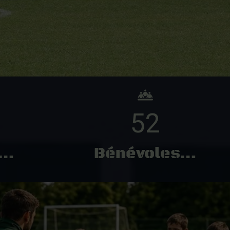
52
s…
Bénévoles…